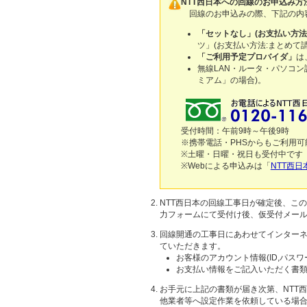
NTT西日本への回線のお申込み方
回線のお申込みの際、下記の内
「セットなし」(お支払い方法
ツ」(お支払い方法:まとめ
「ご利用予定プロバイダ」
は
無線LAN・ルータ・パソコン
ミアム」の場合)。
受付時間：午前9時～午後9時
※携帯電話・PHSからもご利用可
※土曜・日曜・祝日も受付中です（年
※Webによる申込みは「
NTT西
NTT西日本の回線工事日が確定後、こ
力フォームにて受付け後、仮受付メール
回線開通の工事日にあわせてインターネ
ていただきます。
お客様のアカウント情報(ID,パス
お支払い情報をご記入いただく書類
お手元に上記の書類が届き次第、NTT
他業者等へ設定作業を依頼している場合