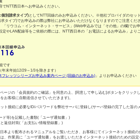
法
容でNTT西日本へお申込みください。
:個別請求タイプ)
としてNTT回線のみお申込みください。※他社プロバイダのセット商
て請求タイプ)でお申込みの際は弊社にお申込みいただけなくなりますのでご注意くだ
、「リウコム・インターネット・サービス」(Web申込みでは「その他」の欄)でお
設定やLAN配線等をご依頼の際には、NTT西日本の「お電話によるお申込み」より
能です
末年始12/29～1/3を除きます）
日本フレッツシリーズお申込み案内ページ (回線のお申込み)
」よりお申込みください
のページの「会員規約のご確認」を同意の上、[同意して申し込む]ボタンをクリック
をお客様に自動送信させていただきます)。
ット接続に必要なID/パスワードを弊社サーバに登録し(サーバ登録の完了した旨の
ワード等)を記載した書類(「ユーザ通知書」)
と返信封筒(「お支払い情報登録書」)
西日本より配布されるマニュアルをご覧いただき、お客様にてインターネット接続のた
は、作業員に「ユーザ通知書」をお渡しいただきインターネット接続のための設定